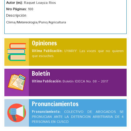
Autor (es):
Raquel Loayza Rios
Nro Páginas:
100
Descripción
Clima/Metereología/Puno/Agricultura
Opiniones
Ultima Publicación:
UYARIY: Las voces que no quieren
que escuches
Boletín
Ultima Publicación:
Boletín IDECA No. 08 – 2017
Pronunciamientos
Pronunciamiento:
COLECTIVO DE ABOGADOS SE
PRONUCIAN ANTE LA DETENCION ARBITRARIA DE 4
PERSONAS EN CUSCO