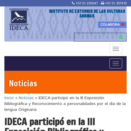
+51 51 205547
+51 51 357415
INSTITUTO DE ESTUDIOS DE LAS CULTURAS
ANDINAS
COLABORA
Toggle
navigati
Toggle
navigati
Noticias
Inicio
»
Noticias
»
IDECA participó en la III Exposición
Bibliográfica y Reconocimiento a personalidades por el día de la
lengua Originaria
IDECA participó en la III