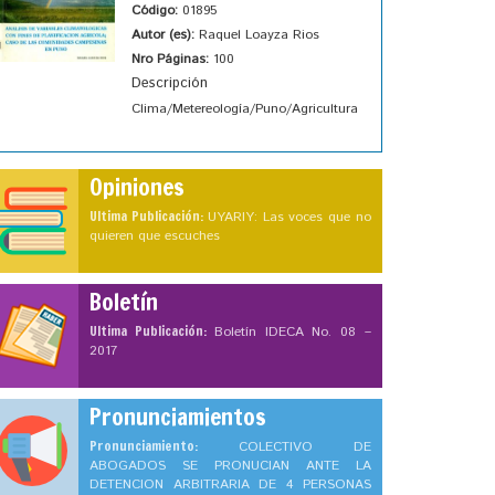
Código:
01895
Autor (es):
Raquel Loayza Rios
Nro Páginas:
100
Descripción
Clima/Metereología/Puno/Agricultura
Opiniones
Ultima Publicación:
UYARIY: Las voces que no
quieren que escuches
Boletín
Ultima Publicación:
Boletín IDECA No. 08 –
2017
Pronunciamientos
Pronunciamiento:
COLECTIVO DE
ABOGADOS SE PRONUCIAN ANTE LA
DETENCION ARBITRARIA DE 4 PERSONAS