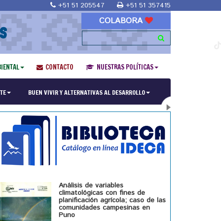
+51 51 205547
+51 51 357415
COLABORA
S
IENTAL
CONTACTO
NUESTRAS POLÍTICAS
ría en Religiones y culturas Andinas"
TE
BUEN VIVIR Y ALTERNATIVAS AL DESARROLLO
Análisis de variables
climatológicas con fines de
planificación agrícola; caso de las
comunidades campesinas en
Puno