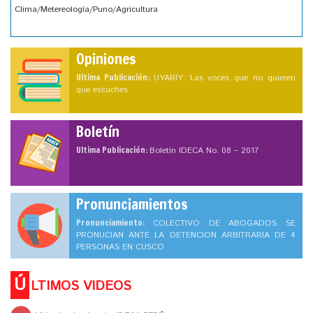
Clima/Metereología/Puno/Agricultura
Opiniones
Ultima Publicación:
UYARIY: Las voces que no quieren
que escuches
Boletín
Ultima Publicación:
Boletín IDECA No. 08 – 2017
Pronunciamientos
Pronunciamiento:
COLECTIVO DE ABOGADOS SE
PRONUCIAN ANTE LA DETENCION ARBITRARIA DE 4
PERSONAS EN CUSCO
Ú
LTIMOS VIDEOS