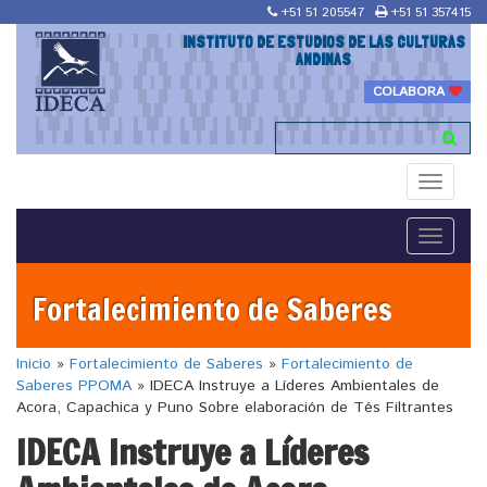
+51 51 205547
+51 51 357415
INSTITUTO DE ESTUDIOS DE LAS CULTURAS
ANDINAS
COLABORA
Toggle
navigati
Toggle
navigati
Fortalecimiento de Saberes
Inicio
»
Fortalecimiento de Saberes
»
Fortalecimiento de
Saberes PPOMA
»
IDECA Instruye a Líderes Ambientales de
Acora, Capachica y Puno Sobre elaboración de Tés Filtrantes
IDECA Instruye a Líderes