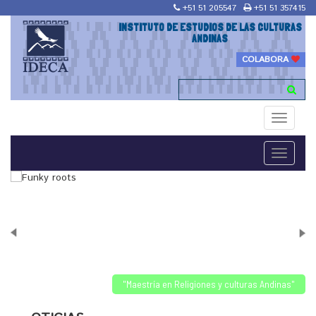
+51 51 205547
+51 51 357415
INSTITUTO DE ESTUDIOS DE LAS CULTURAS
ANDINAS
COLABORA
Toggle
navigati
Toggle
navigati
"Maestría en Religiones y culturas Andinas"