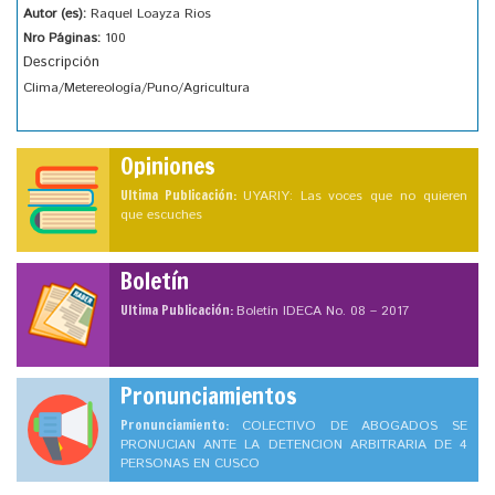
Autor (es):
Raquel Loayza Rios
Nro Páginas:
100
Descripción
Clima/Metereología/Puno/Agricultura
Opiniones
Ultima Publicación:
UYARIY: Las voces que no quieren
que escuches
Boletín
Ultima Publicación:
Boletín IDECA No. 08 – 2017
Pronunciamientos
Pronunciamiento:
COLECTIVO DE ABOGADOS SE
PRONUCIAN ANTE LA DETENCION ARBITRARIA DE 4
PERSONAS EN CUSCO