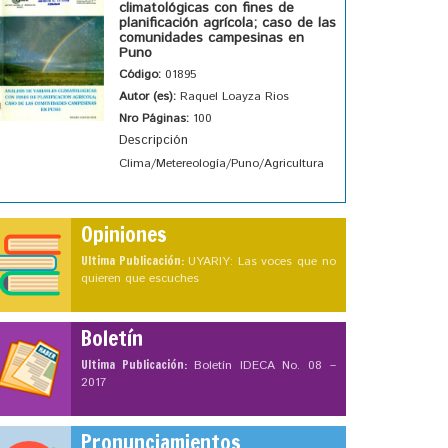
climatológicas con fines de
planificación agrícola; caso de las
comunidades campesinas en
Puno
Código:
01895
Autor (es):
Raquel Loayza Rios
Nro Páginas:
100
Descripción
Clima/Metereología/Puno/Agricultura
Opiniones
Ultima Publicación:
UYARIY: Las voces que no
quieren que escuches
Boletín
Ultima Publicación:
Boletín IDECA No. 08 –
2017
Pronunciamientos