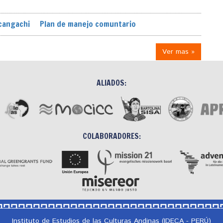
 cangachi
Plan de manejo comuntario
Ver mas »
ALIADOS:
COLABORADORES:
Instituto de Estudios de las Culturas Andinas (IDECA - PERÚ)