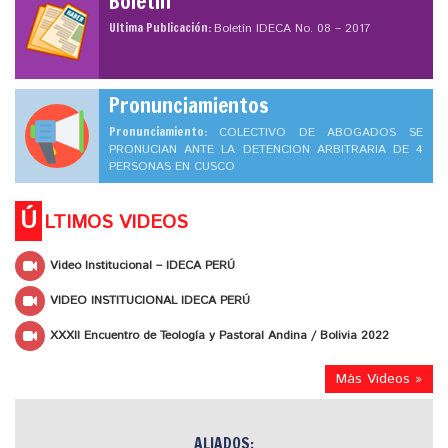
Boletín
Ultima Publicación:
Boletín IDECA No. 08 – 2017
Pronunciamientos
Pronunciamiento:
COLECTIVO DE ABOGADOS SE
PRONUCIAN ANTE LA DETENCION ARBITRARIA DE 4
PERSONAS EN CUSCO
Ú
LTIMOS VIDEOS
Video Institucional – IDECA PERÚ
VIDEO INSTITUCIONAL IDECA PERÚ
XXXII Encuentro de Teología y Pastoral Andina / Bolivia 2022
Más Videos »
ALIADOS: