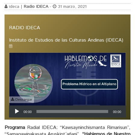
ideca |
Radio IDECA
-
31 marzo, 2021
RADIO IDECA
Instituto de Estudios de las Culturas Andinas (IDECA)
Descargar
Reproductor
00:00
00:00
de
audio
Programa
Radial IDECA: “Kawsayninchismanta Rimarisun”,
“Sarnaqawinakasata Aruskipt´añani”,
“Hablemos de Nuestro