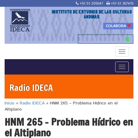
+51 51 205547
+51 51 357415
INSTITUTO DE ESTUDIOS DE LAS CULTURAS
ANDINAS
COLABORA
Toggle
navigati
Toggle
navigati
Radio IDECA
Inicio
»
Radio IDECA
»
HNM 265 – Problema Hídrico en el
Altiplano
HNM 265 – Problema Hídrico en
el Altiplano