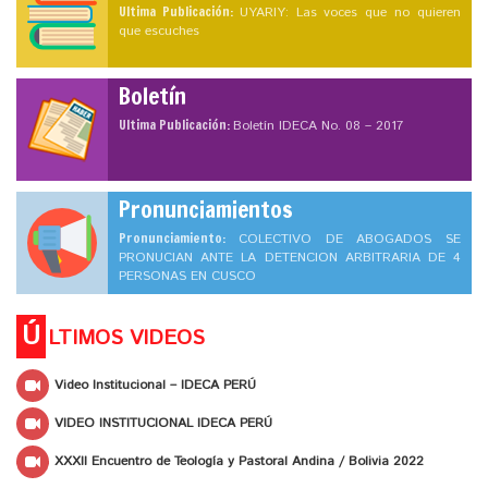
Ultima Publicación:
UYARIY: Las voces que no quieren
que escuches
Boletín
Ultima Publicación:
Boletín IDECA No. 08 – 2017
Pronunciamientos
Pronunciamiento:
COLECTIVO DE ABOGADOS SE
PRONUCIAN ANTE LA DETENCION ARBITRARIA DE 4
PERSONAS EN CUSCO
Ú
LTIMOS VIDEOS
Video Institucional – IDECA PERÚ
VIDEO INSTITUCIONAL IDECA PERÚ
XXXII Encuentro de Teología y Pastoral Andina / Bolivia 2022