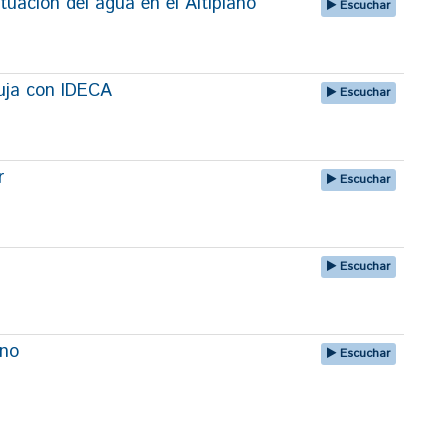
tuación del agua en el Altiplano
Escuchar
uja con IDECA
Escuchar
r
Escuchar
Escuchar
uno
Escuchar