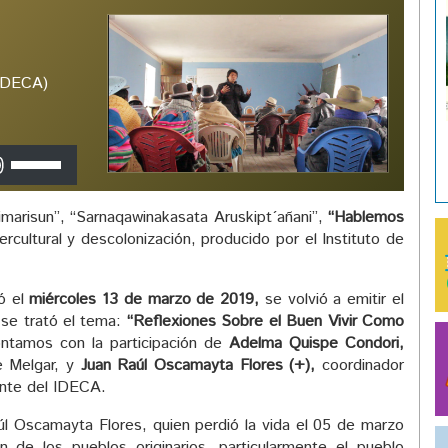
(IDECA)
Utiliza
las
teclas
arisun”, “Sarnaqawinakasata Aruskipt´añani”,
“Hablemos
de
ercultural y descolonización, producido por el Instituto de
flecha
arriba/abajo
para
zó el
miércoles 13 de marzo de 2019,
se volvió a emitir el
aumentar
se trató el tema:
“Reflexiones Sobre el Buen Vivir Como
o
ntamos con la participación de
Adelma Quispe Condori,
disminuir
de Melgar, y
Juan Raúl Oscamayta Flores (+),
coordinador
el
ente del IDECA.
volumen.
l Oscamayta Flores, quien perdió la vida el 05 de marzo
 de los pueblos originarios, particularmente el pueblo