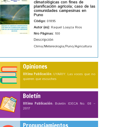
climatológicas con fines de
planificación agrícola; caso de las
comunidades campesinas en
Puno
Código:
01895
Autor (es):
Raquel Loayza Rios
Nro Páginas:
100
Descripción
Clima/Metereología/Puno/Agricultura
Opiniones
Ultima Publicación:
UYARIY: Las voces que no
quieren que escuches
Boletín
Ultima Publicación:
Boletín IDECA No. 08 –
2017
Pronunciamientos