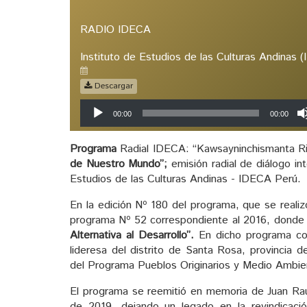
RADIO IDECA
Instituto de Estudios de las Culturas Andinas 
Descargar
Reproductor
00:00
00:00
de
audio
Programa
Radial IDECA: “Kawsayninchismanta Rim
de Nuestro Mundo”;
emisión radial de diálogo int
Estudios de las Culturas Andinas - IDECA Perú.
En la edición Nº 180 del programa, que se reali
programa Nº 52 correspondiente al 2016, donde 
Alternativa al Desarrollo”.
En dicho programa co
lideresa del distrito de Santa Rosa, provincia 
del Programa Pueblos Originarios y Medio Ambi
El programa se reemitió en memoria de Juan Raú
de 2019, dejando un legado en la revindicación