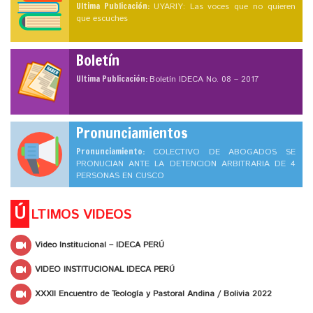
Ultima Publicación:
UYARIY: Las voces que no quieren
que escuches
Boletín
Ultima Publicación:
Boletín IDECA No. 08 – 2017
Pronunciamientos
Pronunciamiento:
COLECTIVO DE ABOGADOS SE
PRONUCIAN ANTE LA DETENCION ARBITRARIA DE 4
PERSONAS EN CUSCO
Ú
LTIMOS VIDEOS
Video Institucional – IDECA PERÚ
VIDEO INSTITUCIONAL IDECA PERÚ
XXXII Encuentro de Teología y Pastoral Andina / Bolivia 2022