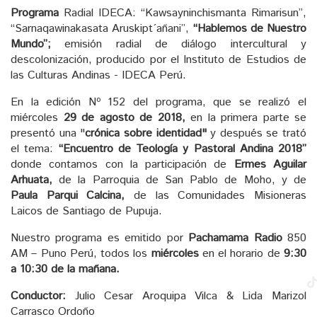
Programa
Radial IDECA: “Kawsayninchismanta Rimarisun”,
“Sarnaqawinakasata Aruskipt´añani”,
“Hablemos de Nuestro
Mundo”;
emisión radial de diálogo intercultural y
descolonización, producido por el Instituto de Estudios de
las Culturas Andinas - IDECA Perú.
En la edición Nº 152 del programa, que se realizó el
miércoles
29 de agosto de 2018,
en la primera parte se
presentó una "
crónica sobre identidad"
y después se trató
el tema:
“Encuentro de Teología y Pastoral Andina 2018”
donde contamos con la participación de
Ermes Aguilar
Arhuata,
de la Parroquia de San Pablo de Moho, y de
Paula Parqui Calcina,
de las Comunidades Misioneras
Laicos de Santiago de Pupuja.
Nuestro programa es emitido por
Pachamama Radio
850
AM – Puno Perú, todos los
miércoles
en el horario de
9:30
a 10:30 de la mañana.
Conductor:
Julio Cesar Aroquipa Vilca & Lida Marizol
Carrasco Ordoño