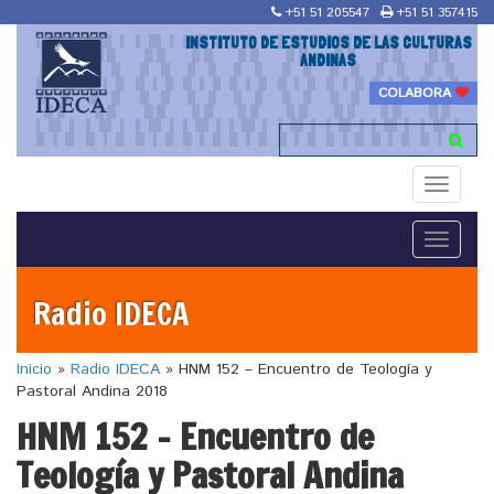
+51 51 205547
+51 51 357415
INSTITUTO DE ESTUDIOS DE LAS CULTURAS
ANDINAS
COLABORA
Toggle
navigati
Toggle
navigati
Radio IDECA
Inicio
»
Radio IDECA
»
HNM 152 – Encuentro de Teología y
Pastoral Andina 2018
HNM 152 – Encuentro de
Teología y Pastoral Andina