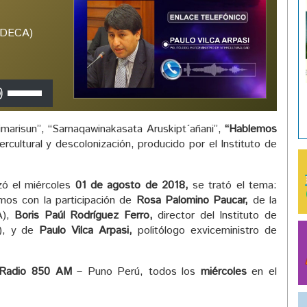
(IDECA)
Utiliza
las
teclas
marisun”, “Sarnaqawinakasata Aruskipt´añani”,
“Hablemos
de
ercultural y descolonización, producido por el Instituto de
flecha
arriba/abajo
para
zó el miércoles
01 de agosto de 2018,
se trató el tema:
aumentar
os con la participación de
Rosa Palomino Paucar,
de la
o
A),
Boris Paúl Rodríguez Ferro,
director del Instituto de
disminuir
ú), y de
Paulo Vilca Arpasi,
politólogo exviceministro de
el
volumen.
Radio 850 AM
– Puno Perú, todos los
miércoles
en el