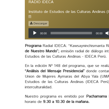
RADIO IDECA
Instituto de Estudios de las Culturas Andinas 
Descargar
Reproductor
00:00
00:00
de
audio
Programa
Radial IDECA: “Kawsayninchismanta Ri
de Nuestro Mundo”;
emisión radial de diálogo int
Estudios de las Culturas Andinas - IDECA Perú.
En la edición Nº 148 del programa, que se reali
“Análisis del Mensaje Presidencial”
donde contam
Union de Mujeres Aymaras del Abya Yala (UM
Estudios de las Culturas Andinas (IDECA Per
interculturalidad.
Nuestro programa es emitido por
Pachamama 
horario de
9:30 a 10:30 de la mañana.