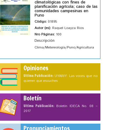
climatológicas con fines de
planificación agrícola; caso de las
comunidades campesinas en
Puno
Código:
01895
Autor (es):
Raquel Loayza Rios
Nro Páginas:
100
Descripción
Clima/Metereología/Puno/Agricultura
Opiniones
Ultima Publicación:
UYARIY: Las voces que no
quieren que escuches
Boletín
Ultima Publicación:
Boletín IDECA No. 08 –
2017
Pronunciamientos