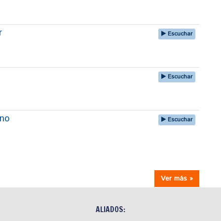
r
Escuchar
Escuchar
uno
Escuchar
Ver más »
ALIADOS: