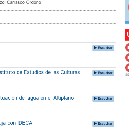
izol Carrasco Ordoño
Escuchar
tituto de Estudios de las Culturas
Escuchar
2
tuación del agua en el Altiplano
Escuchar
uja con IDECA
Escuchar