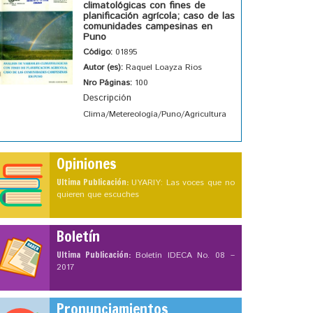
climatológicas con fines de
planificación agrícola; caso de las
comunidades campesinas en
Puno
Código:
01895
Autor (es):
Raquel Loayza Rios
Nro Páginas:
100
Descripción
Clima/Metereología/Puno/Agricultura
Opiniones
Ultima Publicación:
UYARIY: Las voces que no
quieren que escuches
Boletín
Ultima Publicación:
Boletín IDECA No. 08 –
2017
Pronunciamientos