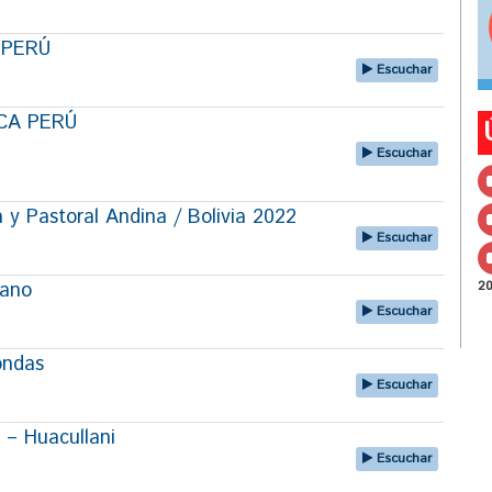
A PERÚ
Escuchar
ECA PERÚ
Escuchar
 y Pastoral Andina / Bolivia 2022
Escuchar
lano
2
Escuchar
ondas
Escuchar
 – Huacullani
Escuchar