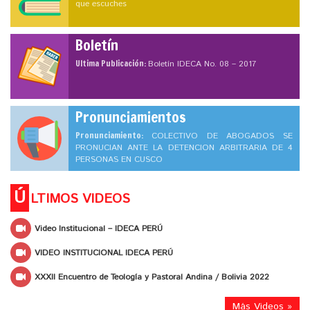
que escuches
Boletín
Ultima Publicación:
Boletín IDECA No. 08 – 2017
Pronunciamientos
Pronunciamiento:
COLECTIVO DE ABOGADOS SE
PRONUCIAN ANTE LA DETENCION ARBITRARIA DE 4
PERSONAS EN CUSCO
Ú
LTIMOS VIDEOS
Video Institucional – IDECA PERÚ
VIDEO INSTITUCIONAL IDECA PERÚ
XXXII Encuentro de Teología y Pastoral Andina / Bolivia 2022
Más Videos »