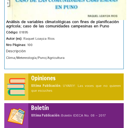
Análisis de variables climatológicas con fines de planificación
agrícola; caso de las comunidades campesinas en Puno
Código:
01895
Autor (es):
Raquel Loayza Rios
Nro Páginas:
100
Descripción
Clima/Metereología/Puno/Agricultura
Opiniones
Ultima Publicación:
UYARIY: Las voces que no quieren
que escuches
Boletín
Ultima Publicación:
Boletín IDECA No. 08 – 2017