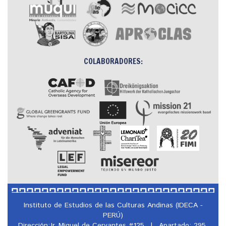
COLABORADORES:
Instituto de Estudios de las Culturas Andinas (IDECA -
PERÚ)
Dirección:Jr. Miguel de Cervantes #125
|
Apartado: 295,