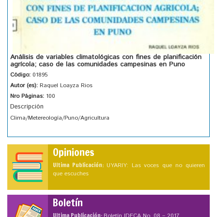
Análisis de variables climatológicas con fines de planificación
agrícola; caso de las comunidades campesinas en Puno
Código:
01895
Autor (es):
Raquel Loayza Rios
Nro Páginas:
100
Descripción
Clima/Metereología/Puno/Agricultura
Opiniones
Ultima Publicación:
UYARIY: Las voces que no quieren
que escuches
Boletín
Ultima Publicación:
Boletín IDECA No. 08 – 2017