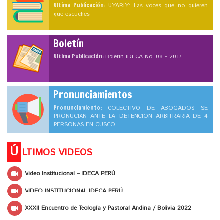
Ultima Publicación:
UYARIY: Las voces que no quieren
que escuches
Boletín
Ultima Publicación:
Boletín IDECA No. 08 – 2017
Pronunciamientos
Pronunciamiento:
COLECTIVO DE ABOGADOS SE
PRONUCIAN ANTE LA DETENCION ARBITRARIA DE 4
PERSONAS EN CUSCO
Ú
LTIMOS VIDEOS
Video Institucional – IDECA PERÚ
VIDEO INSTITUCIONAL IDECA PERÚ
XXXII Encuentro de Teología y Pastoral Andina / Bolivia 2022