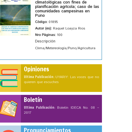
climatológicas con fines de
planificación agrícola; caso de las
comunidades campesinas en
Puno
Código:
01895
Autor (es):
Raquel Loayza Rios
Nro Páginas:
100
Descripción
Clima/Metereología/Puno/Agricultura
Opiniones
Ultima Publicación:
UYARIY: Las voces que no
quieren que escuches
Boletín
Ultima Publicación:
Boletín IDECA No. 08 –
2017
Pronunciamientos