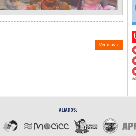
Ver mas »
2
ALIADOS: