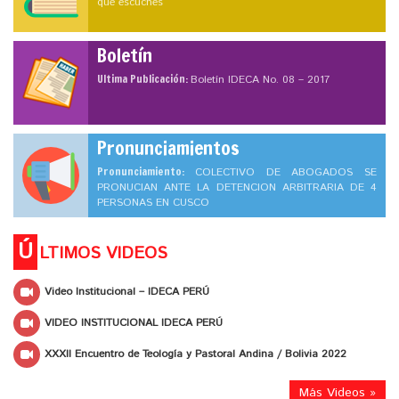
que escuches
Boletín
Ultima Publicación:
Boletín IDECA No. 08 – 2017
Pronunciamientos
Pronunciamiento:
COLECTIVO DE ABOGADOS SE
PRONUCIAN ANTE LA DETENCION ARBITRARIA DE 4
PERSONAS EN CUSCO
Ú
LTIMOS VIDEOS
Video Institucional – IDECA PERÚ
VIDEO INSTITUCIONAL IDECA PERÚ
XXXII Encuentro de Teología y Pastoral Andina / Bolivia 2022
Más Videos »