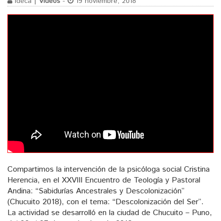
ideca |
Videos
-
19 noviembre, 2018
Compartimos la intervención de la psicóloga social Cristina
Herencia, en el XXVIII Encuentro de Teología y Pastoral
Andina: “Sabidurías Ancestrales y Descolonización”
(Chucuito 2018), con el tema: “Descolonización del Ser”.
La actividad se desarrolló en la ciudad de Chucuito – Puno,