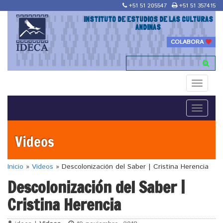
+51 51 205547
+51 51 357415
INSTITUTO DE ESTUDIOS DE LAS CULTURAS
ANDINAS
COLABORA
Toggle
navigati
Toggle
navigati
Videos
Inicio
»
Videos
»
Descolonización del Saber | Cristina Herencia
Descolonización del Saber |
Cristina Herencia