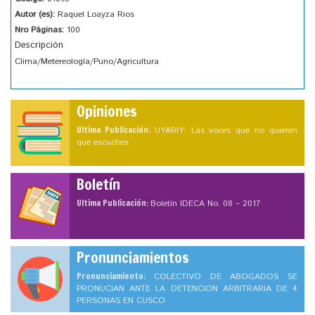
Autor (es):
Raquel Loayza Rios
Nro Páginas:
100
Descripción
Clima/Metereología/Puno/Agricultura
Opiniones
Ultima Publicación:
UYARIY: Las voces que no quieren
que escuches
Boletín
Ultima Publicación:
Boletín IDECA No. 08 – 2017
Pronunciamientos
Pronunciamiento:
COLECTIVO DE ABOGADOS SE
PRONUCIAN ANTE LA DETENCION ARBITRARIA DE 4
PERSONAS EN CUSCO