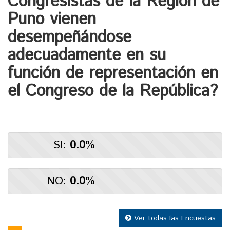
Congresistas de la Región de
Puno vienen
desempeñándose
adecuadamente en su
función de representación en
el Congreso de la República?
0.0%
SI:
0.0
%
Complete
(success)
0.0%
NO:
0.0
%
Complete
(warning)
Ver todas las Encuestas