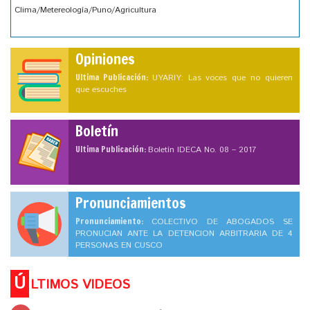
Clima/Metereología/Puno/Agricultura
Opiniones
Ultima Publicación:
UYARIY: Las voces que no quieren
que escuches
Boletín
Ultima Publicación:
Boletín IDECA No. 08 – 2017
Pronunciamientos
Pronunciamiento:
COLECTIVO DE ABOGADOS SE
PRONUCIAN ANTE LA DETENCION ARBITRARIA DE 4
PERSONAS EN CUSCO
Ú
LTIMOS VIDEOS