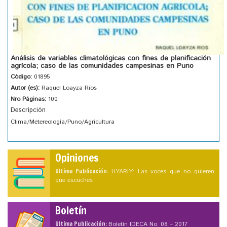
Análisis de variables climatológicas con fines de planificación
agrícola; caso de las comunidades campesinas en Puno
Código:
01895
Autor (es):
Raquel Loayza Rios
Nro Páginas:
100
Descripción
Clima/Metereología/Puno/Agricultura
Opiniones
Ultima Publicación:
UYARIY: Las voces que no quieren
que escuches
Boletín
Ultima Publicación:
Boletín IDECA No. 08 – 2017