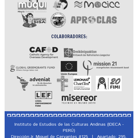
COLABORADORES:
Instituto de Estudios de las Culturas Andinas (IDECA -
PERÚ)
Dirección:Jr. Miguel de Cervantes #125
|
Apartado: 295,