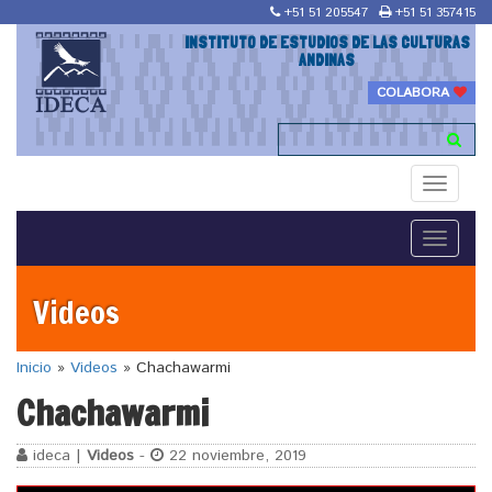
+51 51 205547
+51 51 357415
INSTITUTO DE ESTUDIOS DE LAS CULTURAS
ANDINAS
COLABORA
Toggle
navigati
Toggle
navigati
Videos
Inicio
»
Videos
»
Chachawarmi
Chachawarmi
ideca |
Videos
-
22 noviembre, 2019