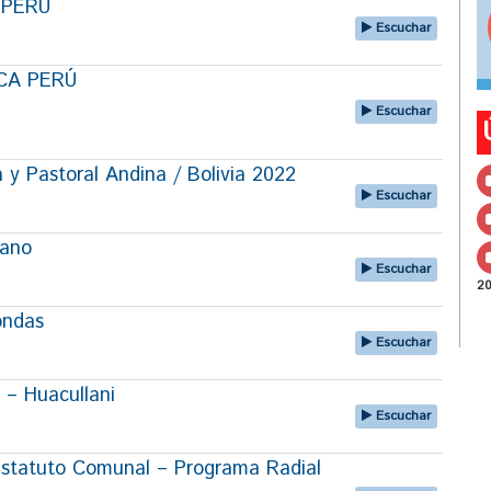
A PERÚ
Escuchar
ECA PERÚ
Escuchar
 y Pastoral Andina / Bolivia 2022
Escuchar
lano
Escuchar
2
ondas
Escuchar
 – Huacullani
Escuchar
 Estatuto Comunal – Programa Radial