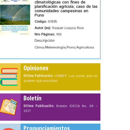
climatológicas con fines de
planificación agrícola; caso de las
comunidades campesinas en
Puno
Código:
01895
Autor (es):
Raquel Loayza Rios
Nro Páginas:
100
Descripción
Clima/Metereología/Puno/Agricultura
Opiniones
Ultima Publicación:
UYARIY: Las voces que no
quieren que escuches
Boletín
Ultima Publicación:
Boletín IDECA No. 08 –
2017
Pronunciamientos