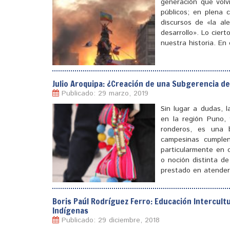
generación que volvi
públicos; en plena 
discursos de «la al
desarrollo». Lo cier
nuestra historia. E
Julio Aroquipa: ¿Creación de una Subgerencia 
Publicado: 29 marzo, 2019
[
]
Sin lugar a dudas, 
en la región Puno, 
ronderos, es una 
campesinas cumplen
particularmente en 
o noción distinta de
prestado en atende
Boris Paúl Rodríguez Ferro: Educación Intercult
Indígenas
[
]
Publicado: 29 diciembre, 2018