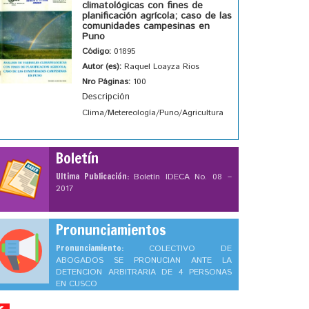
climatológicas con fines de
planificación agrícola; caso de las
comunidades campesinas en
Puno
Código:
01895
Autor (es):
Raquel Loayza Rios
Nro Páginas:
100
Descripción
Clima/Metereología/Puno/Agricultura
Boletín
Ultima Publicación:
Boletín IDECA No. 08 –
2017
Pronunciamientos
Pronunciamiento:
COLECTIVO DE
ABOGADOS SE PRONUCIAN ANTE LA
DETENCION ARBITRARIA DE 4 PERSONAS
EN CUSCO