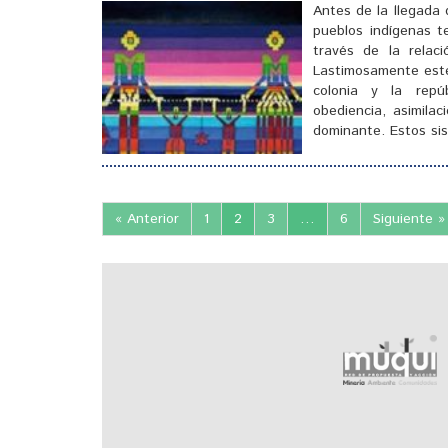
Antes de la llegada 
pueblos indígenas t
través de la relac
Lastimosamente este
colonia y la repú
obediencia, asimilac
dominante. Estos s
[
]
« Anterior
1
2
3
…
6
Siguiente »