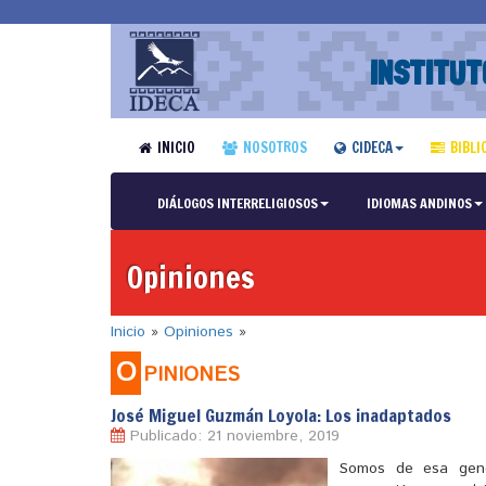
INSTITUT
INICIO
NOSOTROS
CIDECA
BIBLI
DIÁLOGOS INTERRELIGIOSOS
IDIOMAS ANDINOS
Opiniones
Inicio
»
Opiniones
»
O
PINIONES
José Miguel Guzmán Loyola: Los inadaptados
Publicado: 21 noviembre, 2019
Somos de esa gener