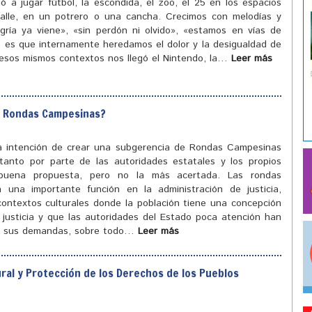
ó a jugar fútbol, la escondida, el zoo, el 25 en los espacios
calle, en un potrero o una cancha. Crecimos con melodías y
egría ya viene», «sin perdón ni olvido», «estamos en vías de
to es que internamente heredamos el dolor y la desigualdad de
n esos mismos contextos nos llegó el Nintendo, la…
Leer más
de Rondas Campesinas?
la intención de crear una subgerencia de Rondas Campesinas
tanto por parte de las autoridades estatales y los propios
buena propuesta, pero no la más acertada. Las rondas
 una importante función en la administración de justicia,
contextos culturales donde la población tiene una concepción
 justicia y que las autoridades del Estado poca atención han
r sus demandas, sobre todo…
Leer más
ural y Protección de los Derechos de los Pueblos