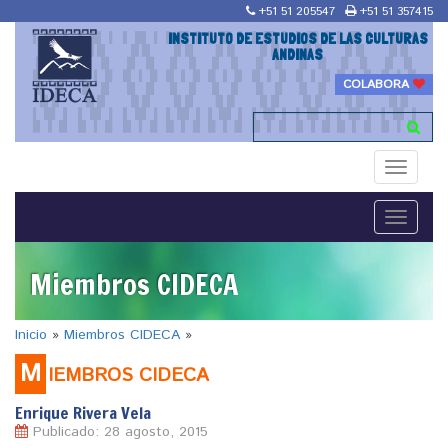
+51 51 205547
+51 51 357415
INSTITUTO DE ESTUDIOS DE LAS CULTURAS
ANDINAS
COLABORA
Toggle
navigati
Toggle
navigati
Miembros CIDECA
Inicio
»
Miembros CIDECA
»
M
IEMBROS CIDECA
Enrique Rivera Vela
Publicado: 28 agosto, 2015