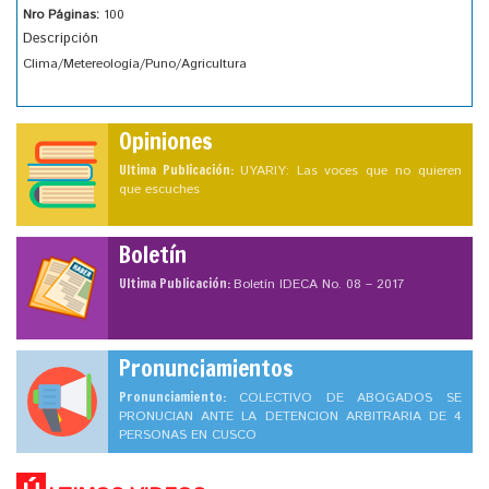
Nro Páginas:
100
Descripción
Clima/Metereología/Puno/Agricultura
Opiniones
Ultima Publicación:
UYARIY: Las voces que no quieren
que escuches
Boletín
Ultima Publicación:
Boletín IDECA No. 08 – 2017
Pronunciamientos
Pronunciamiento:
COLECTIVO DE ABOGADOS SE
PRONUCIAN ANTE LA DETENCION ARBITRARIA DE 4
PERSONAS EN CUSCO