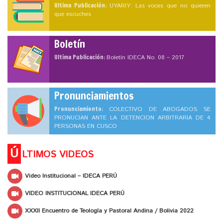
Ultima Publicación:
UYARIY: Las voces que no quieren
que escuches
Boletín
Ultima Publicación:
Boletín IDECA No. 08 – 2017
Pronunciamientos
Pronunciamiento:
COLECTIVO DE ABOGADOS SE
PRONUCIAN ANTE LA DETENCION ARBITRARIA DE 4
PERSONAS EN CUSCO
Ú
LTIMOS VIDEOS
Video Institucional – IDECA PERÚ
VIDEO INSTITUCIONAL IDECA PERÚ
XXXII Encuentro de Teología y Pastoral Andina / Bolivia 2022