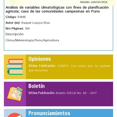
Análisis de variables climatológicas con fines de planificación
agrícola; caso de las comunidades campesinas en Puno
Código:
01895
Autor (es):
Raquel Loayza Rios
Nro Páginas:
100
Descripción
Clima/Metereología/Puno/Agricultura
Opiniones
Ultima Publicación:
UYARIY: Las voces que no quieren
que escuches
Boletín
Ultima Publicación:
Boletín IDECA No. 08 – 2017
Pronunciamientos