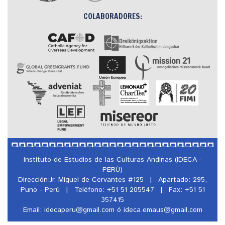
COLABORADORES:
Instituto de Estudios de las Culturas Andinas (IDECA -
PERÚ)
Dirección:Jr. Miguel de Cervantes #125
|
Apartado: 295,
Puno - Perú
|
Teléfono: +51 51 205547
|
Fax: +51 51
357415
Email: idecaperu@
gmail.com ó ideca.emaus@
gmail.com