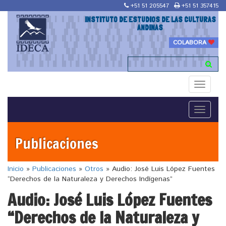
+51 51 205547
+51 51 357415
INSTITUTO DE ESTUDIOS DE LAS CULTURAS
ANDINAS
COLABORA
Toggle
navigati
Toggle
navigati
Publicaciones
Inicio
»
Publicaciones
»
Otros
»
Audio: José Luis López Fuentes
“Derechos de la Naturaleza y Derechos Indígenas”
Audio: José Luis López Fuentes
“Derechos de la Naturaleza y