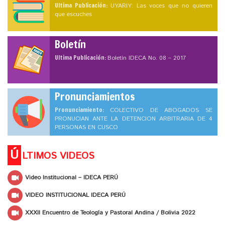
Ultima Publicación:
UYARIY: Las voces que no quieren
que escuches
Boletín
Ultima Publicación:
Boletín IDECA No. 08 – 2017
Pronunciamientos
Pronunciamiento:
COLECTIVO DE ABOGADOS SE
PRONUCIAN ANTE LA DETENCION ARBITRARIA DE 4
PERSONAS EN CUSCO
Ú
LTIMOS VIDEOS
Video Institucional – IDECA PERÚ
VIDEO INSTITUCIONAL IDECA PERÚ
XXXII Encuentro de Teología y Pastoral Andina / Bolivia 2022