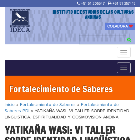
+51 51 205547
+51 51 357415
INSTITUTO DE ESTUDIOS DE LAS CULTURAS
ANDINAS
COLABORA
Toggle
navigati
Toggle
navigati
Fortalecimiento de Saberes
Inicio
»
Fortalecimiento de Saberes
»
Fortalecimiento de
Saberes PDI
»
YATIKAÑA WASI: VI TALLER SOBRE IDENTIDAD
LINGÜÍSTICA, ESPIRITUALIDAD Y COSMOVISIÓN ANDINA
YATIKAÑA WASI: VI TALLER