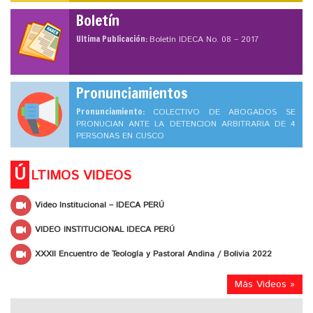
Boletín
Ultima Publicación:
Boletín IDECA No. 08 – 2017
Pronunciamientos
Pronunciamiento:
COLECTIVO DE ABOGADOS SE
PRONUCIAN ANTE LA DETENCION ARBITRARIA DE 4
PERSONAS EN CUSCO
Ú
LTIMOS VIDEOS
Video Institucional – IDECA PERÚ
VIDEO INSTITUCIONAL IDECA PERÚ
XXXII Encuentro de Teología y Pastoral Andina / Bolivia 2022
Más Videos »