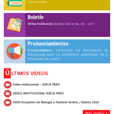
que escuches
Boletín
Ultima Publicación:
Boletín IDECA No. 08 – 2017
Pronunciamientos
Pronunciamiento:
COLECTIVO DE ABOGADOS SE
PRONUCIAN ANTE LA DETENCION ARBITRARIA DE 4
PERSONAS EN CUSCO
Ú
LTIMOS VIDEOS
Video Institucional – IDECA PERÚ
VIDEO INSTITUCIONAL IDECA PERÚ
XXXII Encuentro de Teología y Pastoral Andina / Bolivia 2022
Más Videos »