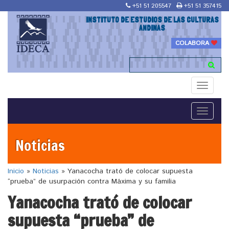
+51 51 205547
+51 51 357415
INSTITUTO DE ESTUDIOS DE LAS CULTURAS
ANDINAS
COLABORA
Toggle
navigati
Toggle
navigati
Noticias
Inicio
»
Noticias
»
Yanacocha trató de colocar supuesta
“prueba” de usurpación contra Máxima y su familia
Yanacocha trató de colocar
supuesta “prueba” de