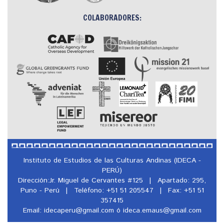
COLABORADORES:
Instituto de Estudios de las Culturas Andinas (IDECA -
PERÚ)
Dirección:Jr. Miguel de Cervantes #125
|
Apartado: 295,
Puno - Perú
|
Teléfono: +51 51 205547
|
Fax: +51 51
357415
Email: idecaperu@
gmail.com ó ideca.emaus@
gmail.com