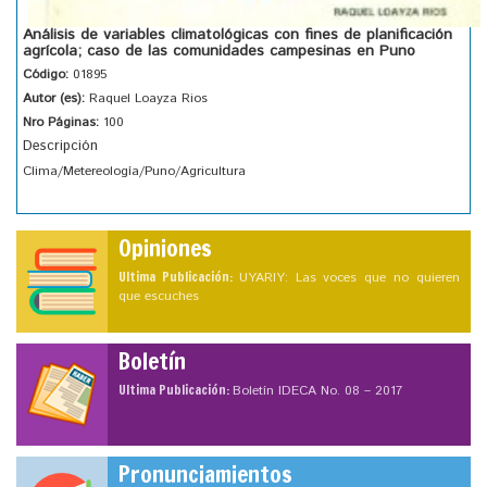
Análisis de variables climatológicas con fines de planificación
agrícola; caso de las comunidades campesinas en Puno
Código:
01895
Autor (es):
Raquel Loayza Rios
Nro Páginas:
100
Descripción
Clima/Metereología/Puno/Agricultura
Opiniones
Ultima Publicación:
UYARIY: Las voces que no quieren
que escuches
Boletín
Ultima Publicación:
Boletín IDECA No. 08 – 2017
Pronunciamientos