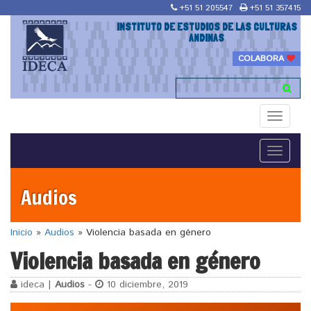
+51 51 205547
+51 51 357415
INSTITUTO DE ESTUDIOS DE LAS CULTURAS
ANDINAS
COLABORA
Toggle
navigati
Toggle
navigati
Audios
Inicio
»
Audios
»
Violencia basada en género
Violencia basada en género
ideca |
Audios
-
10 diciembre, 2019