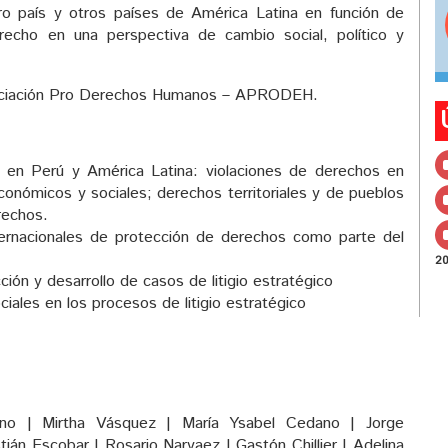
o país y otros países de América Latina en función de
erecho en una perspectiva de cambio social, político y
Asociación Pro Derechos Humanos – APRODEH.
o en Perú y América Latina: violaciones de derechos en
conómicos y sociales; derechos territoriales y de pueblos
rechos.
ernacionales de protección de derechos como parte del
2
cción y desarrollo de casos de litigio estratégico
ales en los procesos de litigio estratégico
Cano | Mirtha Vásquez | María Ysabel Cedano | Jorge
tián Escobar | Rosario Narvaez | Gastón Chillier | Adelina