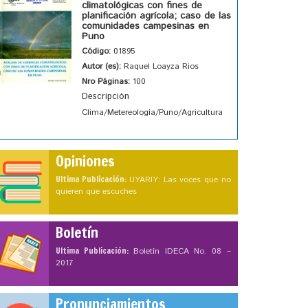
climatológicas con fines de
planificación agrícola; caso de las
comunidades campesinas en
Puno
Código:
01895
Autor (es):
Raquel Loayza Rios
Nro Páginas:
100
Descripción
Clima/Metereología/Puno/Agricultura
Opiniones
Ultima Publicación:
UYARIY: Las voces que no
quieren que escuches
Boletín
Ultima Publicación:
Boletín IDECA No. 08 –
2017
Pronunciamientos