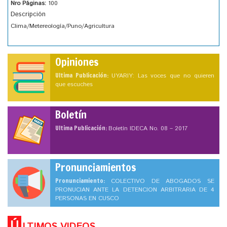
Nro Páginas:
100
Descripción
Clima/Metereología/Puno/Agricultura
Opiniones
Ultima Publicación:
UYARIY: Las voces que no quieren
que escuches
Boletín
Ultima Publicación:
Boletín IDECA No. 08 – 2017
Pronunciamientos
Pronunciamiento:
COLECTIVO DE ABOGADOS SE
PRONUCIAN ANTE LA DETENCION ARBITRARIA DE 4
PERSONAS EN CUSCO
Ú
LTIMOS VIDEOS