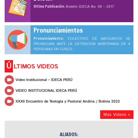
Ultima Publicación:
Boletín IDECA No. 08 – 2017
Pronunciamientos
Pronunciamiento:
COLECTIVO DE ABOGADOS SE
PRONUCIAN ANTE LA DETENCION ARBITRARIA DE 4
PERSONAS EN CUSCO
Ú
LTIMOS VIDEOS
Video Institucional – IDECA PERÚ
VIDEO INSTITUCIONAL IDECA PERÚ
XXXII Encuentro de Teología y Pastoral Andina / Bolivia 2022
Más Videos »
ALIADOS: