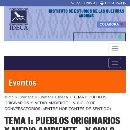
+51 51 205547
+51 51 357415
INSTITUTO DE ESTUDIOS DE LAS CULTURAS
ANDINAS
COLABORA
Toggle
navigati
Toggle
navigati
Eventos
Inicio
»
Eventos
»
Eventos Cideca
»
TEMA I: PUEBLOS
ORIGINARIOS Y MEDIO AMBIENTE – V CICLO DE
CONVERSATORIOS: «ENTRE HORIZONTES DE SENTIDO»
TEMA I: PUEBLOS ORIGINARIOS