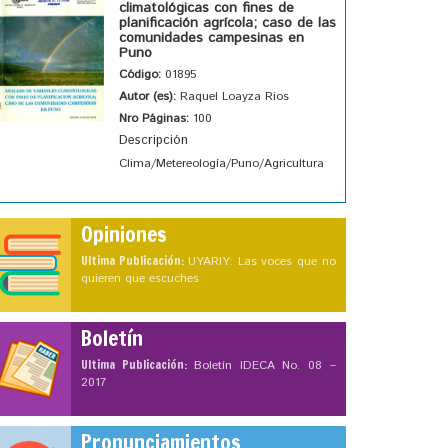
climatológicas con fines de
planificación agrícola; caso de las
comunidades campesinas en
Puno
Código:
01895
Autor (es):
Raquel Loayza Rios
Nro Páginas:
100
Descripción
Clima/Metereología/Puno/Agricultura
Opiniones
Ultima Publicación:
UYARIY: Las voces que no
quieren que escuches
Boletín
Ultima Publicación:
Boletín IDECA No. 08 –
2017
Pronunciamientos