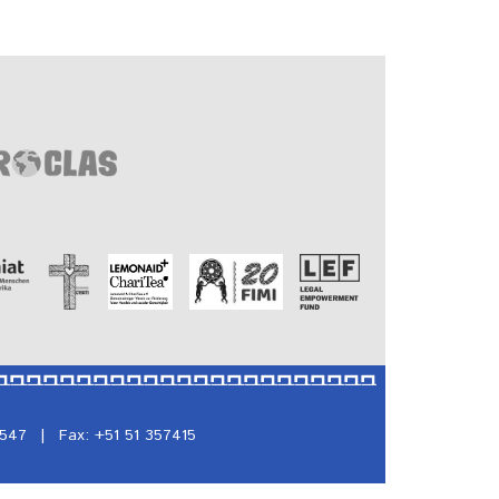
5547
|
Fax: +51 51 357415