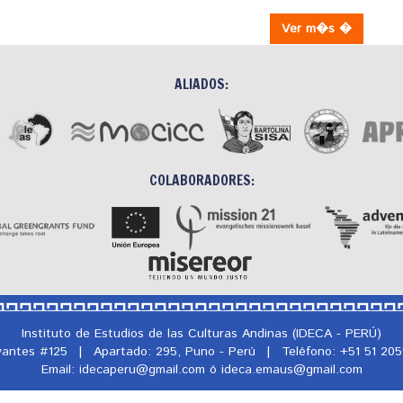
Ver m�s �
ALIADOS:
COLABORADORES:
Instituto de Estudios de las Culturas Andinas (IDECA - PERÚ)
rvantes #125
|
Apartado: 295, Puno - Perú
|
Teléfono: +51 51 20
Email: idecaperu@
gmail.com ó ideca.emaus@
gmail.com