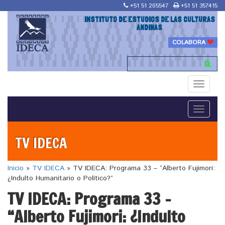
+51 51 205547
+51 51 357415
INSTITUTO DE ESTUDIOS DE LAS CULTURAS
ANDINAS
COLABORA
Toggle
navigati
Toggle
navigati
TV IDECA
Inicio
»
TV IDECA
»
TV IDECA: Programa 33 – “Alberto Fujimori:
¿Indulto Humanitario o Político?”
TV IDECA: Programa 33 –
“Alberto Fujimori: ¿Indulto