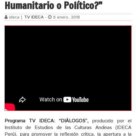
Humanitario o Político?”
ideca |
TV IDECA
-
8 enero, 2018
Programa TV IDECA: “DIÁLOGOS”,
producido por el
Instituto de Estudios de las Culturas Andinas (IDECA
Perú), para promover la reflexión crítica, la apertura a la