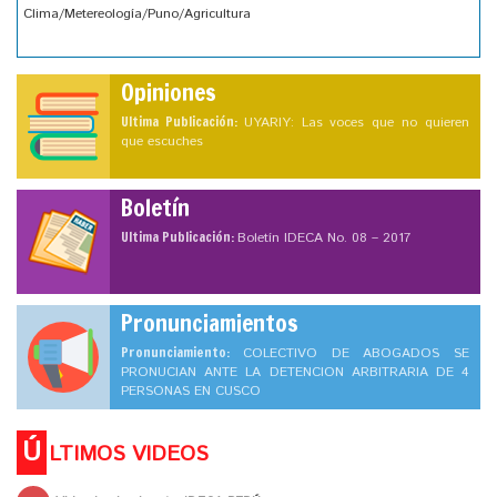
Clima/Metereología/Puno/Agricultura
Opiniones
Ultima Publicación:
UYARIY: Las voces que no quieren
que escuches
Boletín
Ultima Publicación:
Boletín IDECA No. 08 – 2017
Pronunciamientos
Pronunciamiento:
COLECTIVO DE ABOGADOS SE
PRONUCIAN ANTE LA DETENCION ARBITRARIA DE 4
PERSONAS EN CUSCO
Ú
LTIMOS VIDEOS