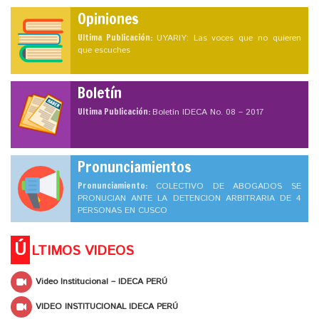
Opiniones
Ultima Publicación:
UYARIY: Las voces que no quieren
que escuches
Boletín
Ultima Publicación:
Boletín IDECA No. 08 – 2017
Pronunciamientos
Pronunciamiento:
COLECTIVO DE ABOGADOS SE
PRONUCIAN ANTE LA DETENCION ARBITRARIA DE 4
PERSONAS EN CUSCO
Ú
LTIMOS VIDEOS
Video Institucional – IDECA PERÚ
VIDEO INSTITUCIONAL IDECA PERÚ