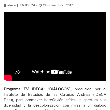
ideca |
TV IDECA
-
12 noviembre, 2017
Programa TV IDECA:
“DIÁLOGOS”,
producido por el
Instituto de Estudios de las Culturas Andinas (IDECA
Perú), para promover la reflexión crítica, la apertura a la
diversidad y la descolonización con miras a un diálogo