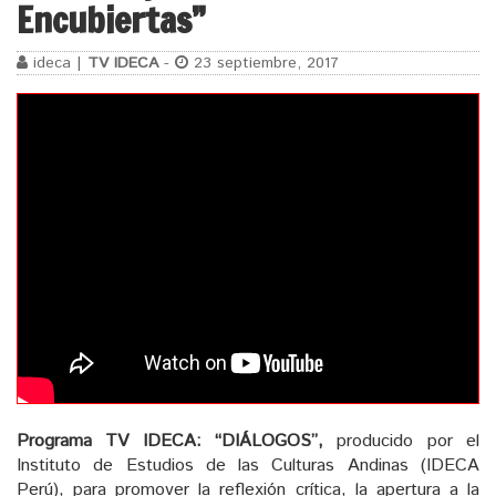
Encubiertas”
ideca |
TV IDECA
-
23 septiembre, 2017
Programa TV IDECA:
“DIÁLOGOS”,
producido por el
Instituto de Estudios de las Culturas Andinas (IDECA
Perú), para promover la reflexión crítica, la apertura a la