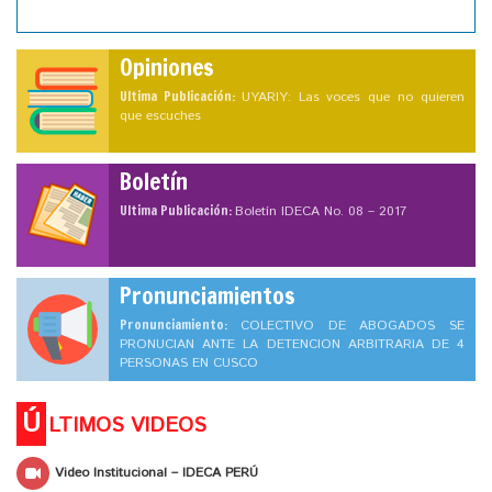
Opiniones
Ultima Publicación:
UYARIY: Las voces que no quieren
que escuches
Boletín
Ultima Publicación:
Boletín IDECA No. 08 – 2017
Pronunciamientos
Pronunciamiento:
COLECTIVO DE ABOGADOS SE
PRONUCIAN ANTE LA DETENCION ARBITRARIA DE 4
PERSONAS EN CUSCO
Ú
LTIMOS VIDEOS
Video Institucional – IDECA PERÚ