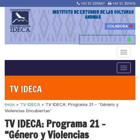
+51 51 205547
+51 51 357415
INSTITUTO DE ESTUDIOS DE LAS CULTURAS
ANDINAS
COLABORA
Toggle
navigati
Toggle
navigati
TV IDECA
Inicio
»
TV IDECA
»
TV IDECA: Programa 21 – “Género y
Violencias Encubiertas”
TV IDECA: Programa 21 –
“Género y Violencias