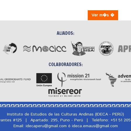
Ver m�s �
ALIADOS:
COLABORADORES:
Instituto de Estudios de las Culturas Andinas (IDECA - PERÚ)
rvantes #125
|
Apartado: 295, Puno - Perú
|
Teléfono: +51 51 20
Email: idecaperu@
gmail.com ó ideca.emaus@
gmail.com