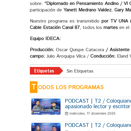
sobre:
“Diplomado en Pensamiento Andino / VI C
participación de
Yanett Medrano Valdez
,
Gary Mar
Nuestro programa es transmitido
por TV UNA (P
Cable Estación Canal 87
, todos los
martes
en el
Equipo IDECA:
Producción:
Oscar Quispe Catacora
/ Asistente 
campo:
Julio Aroquipa Vilca /
Conducción:
Eland 
Etiquetas
Sin Etiquetas
T
ODOS LOS PROGRAMAS
PODCAST | T2 / Coloquiando
apasionado lector y escrito
miércoles, 17 diciembre 2025
PODCAST | T2 / Coloquiando