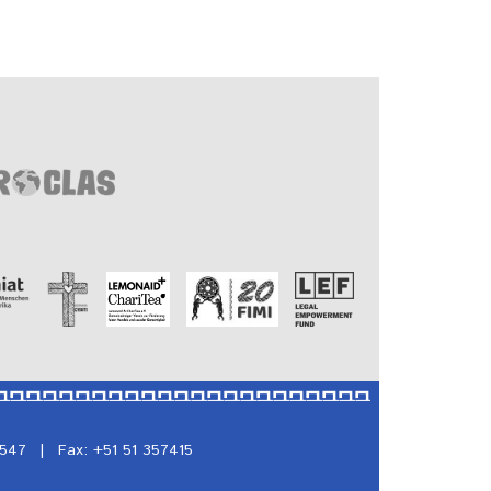
5547
|
Fax: +51 51 357415