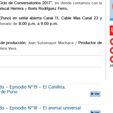
iclo de Conversatorios 2017”
, en donde contamos con la
iscal Herrera
y
Boris Rodríguez Ferro
.
uno) en señal abierta Canal 11, Cable Mas Canal 23 y
 horario de
8:00 p.m. a 9:00 p.m.
de producción:
Juan Sotomayor Machaca /
Productor de
Vera Vera.
2
 – Episodio Nº19 – El Canillita,
r de Puno
Ver
 – Episodio Nº18 – El animal universal
Ver