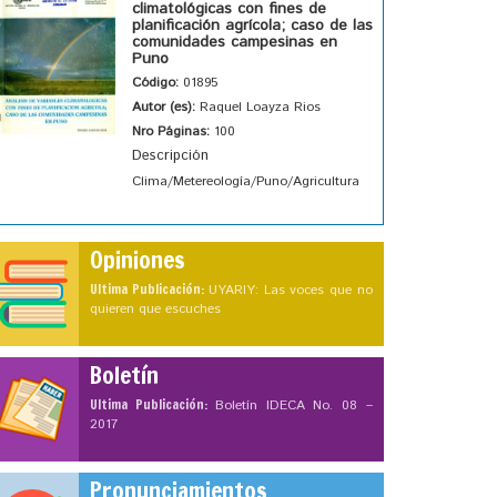
climatológicas con fines de
planificación agrícola; caso de las
comunidades campesinas en
Puno
Código:
01895
Autor (es):
Raquel Loayza Rios
Nro Páginas:
100
Descripción
Clima/Metereología/Puno/Agricultura
Opiniones
Ultima Publicación:
UYARIY: Las voces que no
quieren que escuches
Boletín
Ultima Publicación:
Boletín IDECA No. 08 –
2017
Pronunciamientos