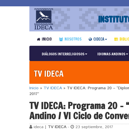
INSTITUT
INICIO
NOSOTROS
CIDECA
BIBLI
DIÁLOGOS INTERRELIGIOSOS
IDIOMAS ANDINOS
TV IDECA
Inicio
»
TV IDECA
»
TV IDECA: Programa 20 – “Diplom
2017”
TV IDECA: Programa 20 – 
Andino / VI Ciclo de Conv
ideca |
TV IDECA
-
23 septiembre, 2017