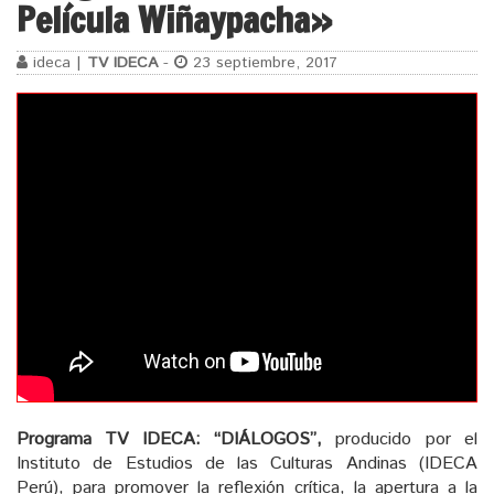
Película Wiñaypacha»
ideca |
TV IDECA
-
23 septiembre, 2017
Programa TV IDECA:
“DIÁLOGOS”,
producido por el
Instituto de Estudios de las Culturas Andinas (IDECA
Perú), para promover la reflexión crítica, la apertura a la