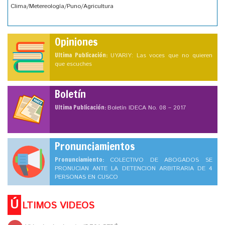
Clima/Metereología/Puno/Agricultura
Opiniones
Ultima Publicación:
UYARIY: Las voces que no quieren
que escuches
Boletín
Ultima Publicación:
Boletín IDECA No. 08 – 2017
Pronunciamientos
Pronunciamiento:
COLECTIVO DE ABOGADOS SE
PRONUCIAN ANTE LA DETENCION ARBITRARIA DE 4
PERSONAS EN CUSCO
Ú
LTIMOS VIDEOS