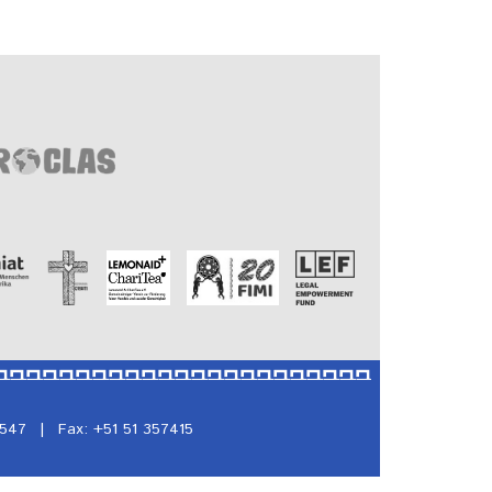
5547
|
Fax: +51 51 357415