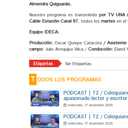
Almendra Quiguanás
.
Nuestro programa es transmitido
por TV UNA (P
Cable Estación Canal 87
, todos los
martes
en el
Equipo IDECA:
Producción:
Oscar Quispe Catacora
/ Asistente 
campo:
Julio Aroquipa Vilca /
Conducción:
Eland 
Etiquetas
Sin Etiquetas
T
ODOS LOS PROGRAMAS
PODCAST | T2 / Coloquiando
apasionado lector y escrito
miércoles, 17 diciembre 2025
PODCAST | T2 / Coloquiando
miércoles, 17 diciembre 2025