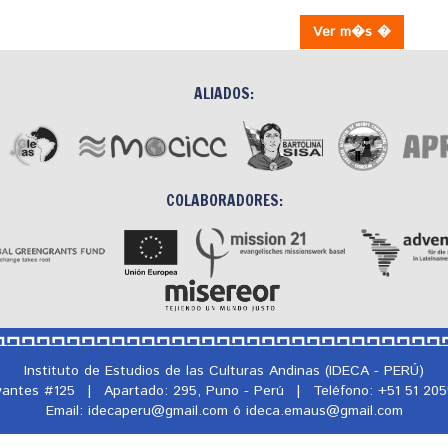
Ver m�s �
ALIADOS:
COLABORADORES:
Instituto de Estudios de las Culturas Andinas (IDECA - PERÚ)
rvantes #125
|
Apartado: 295, Puno - Perú
|
Teléfono: +51 51 20
Email: idecaperu@
gmail.com ó ideca.emaus@
gmail.com