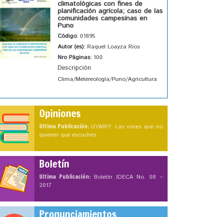
climatológicas con fines de
planificación agrícola; caso de las
comunidades campesinas en
Puno
Código:
01895
Autor (es):
Raquel Loayza Rios
Nro Páginas:
100
Descripción
Clima/Metereología/Puno/Agricultura
Opiniones
Ultima Publicación:
UYARIY: Las voces que no
quieren que escuches
Boletín
Ultima Publicación:
Boletín IDECA No. 08 –
2017
Pronunciamientos