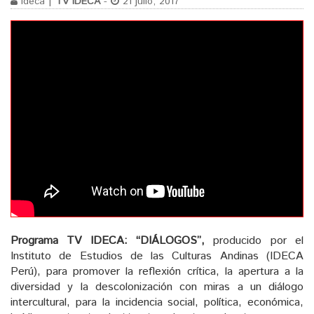
ideca |
TV IDECA
-
21 julio, 2017
Programa TV IDECA:
“DIÁLOGOS”,
producido por el
Instituto de Estudios de las Culturas Andinas (IDECA
Perú), para promover la reflexión crítica, la apertura a la
diversidad y la descolonización con miras a un diálogo
intercultural, para la incidencia social, política, económica,