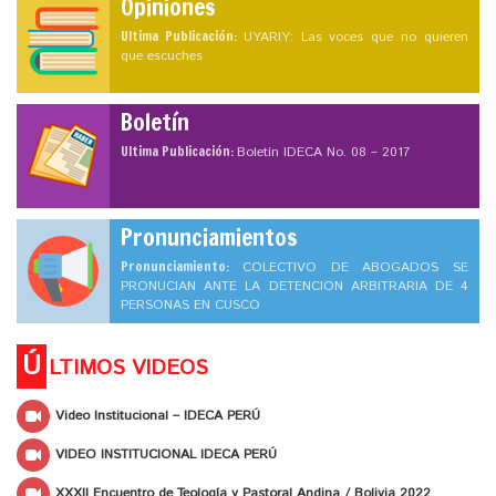
Opiniones
Ultima Publicación:
UYARIY: Las voces que no quieren
que escuches
Boletín
Ultima Publicación:
Boletín IDECA No. 08 – 2017
Pronunciamientos
Pronunciamiento:
COLECTIVO DE ABOGADOS SE
PRONUCIAN ANTE LA DETENCION ARBITRARIA DE 4
PERSONAS EN CUSCO
Ú
LTIMOS VIDEOS
Video Institucional – IDECA PERÚ
VIDEO INSTITUCIONAL IDECA PERÚ
XXXII Encuentro de Teología y Pastoral Andina / Bolivia 2022