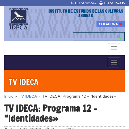
+51 51 205547
+51 51 357415
INSTITUTO DE ESTUDIOS DE LAS CULTURAS
ANDINAS
COLABORA
Toggle
navigati
Toggle
navigati
TV IDECA
Inicio
»
TV IDECA
»
TV IDECA: Programa 12 – “Identidades»
TV IDECA: Programa 12 –
“Identidades»