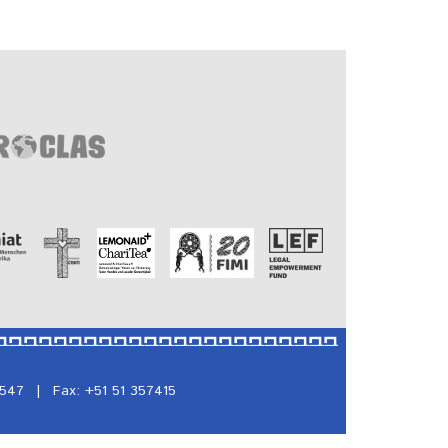
5547
|
Fax: +51 51 357415