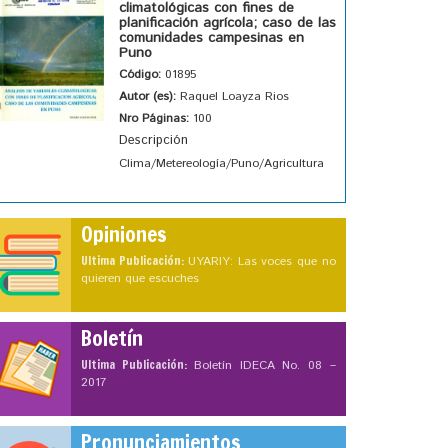
climatológicas con fines de
planificación agrícola; caso de las
comunidades campesinas en
Puno
Código:
01895
Autor (es):
Raquel Loayza Rios
Nro Páginas:
100
Descripción
Clima/Metereología/Puno/Agricultura
Opiniones
Ultima Publicación:
UYARIY: Las voces que no
quieren que escuches
Boletín
Ultima Publicación:
Boletín IDECA No. 08 –
2017
Pronunciamientos