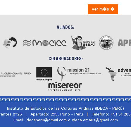
Ver m�s �
ALIADOS:
COLABORADORES:
Instituto de Estudios de las Culturas Andinas (IDECA - PERÚ)
rvantes #125
|
Apartado: 295, Puno - Perú
|
Teléfono: +51 51 20
Email: idecaperu@
gmail.com ó ideca.emaus@
gmail.com