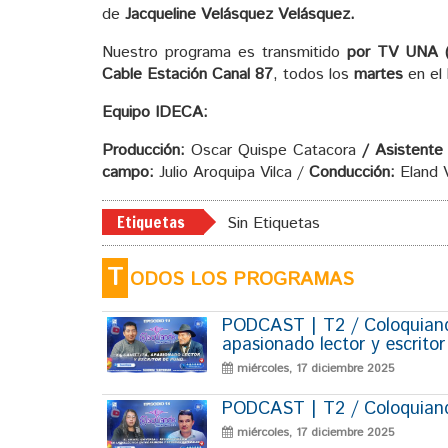
de
Jacqueline Velásquez Velásquez.
Nuestro programa es transmitido
por TV UNA (P
Cable Estación Canal 87
, todos los
martes
en el
Equipo IDECA:
Producción:
Oscar Quispe Catacora
/ Asistente 
campo:
Julio Aroquipa Vilca /
Conducción:
Eland 
Etiquetas
Sin Etiquetas
T
ODOS LOS PROGRAMAS
PODCAST | T2 / Coloquiando
apasionado lector y escrito
miércoles, 17 diciembre 2025
PODCAST | T2 / Coloquiando
miércoles, 17 diciembre 2025