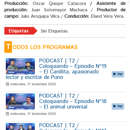
Producción:
Oscar Quispe Catacora
/ Asistente de
producción:
Juan Sotomayor Machaca /
Productor de
campo:
Julio Aroquipa Vilca /
Conducción:
Eland Vera Vera.
Etiquetas
Sin Etiquetas
T
ODOS LOS PROGRAMAS
PODCAST | T2 /
Coloquiando – Episodio Nº19
– El Canillita, apasionado
Ver
lector y escritor de Puno
miércoles, 17 diciembre 2025
PODCAST | T2 /
Coloquiando – Episodio Nº18
– El animal universal
Ver
miércoles, 17 diciembre 2025
PODCAST | T2 /