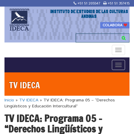
+51 51 205547
+51 51 357415
INSTITUTO DE ESTUDIOS DE LAS CULTURAS
ANDINAS
COLABORA
Toggle
navigati
Toggle
navigati
TV IDECA
Inicio
»
TV IDECA
»
TV IDECA: Programa 05 – “Derechos
Lingüísticos y Educación Intercultural”
TV IDECA: Programa 05 –
“Derechos Lingüísticos y