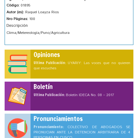
Código:
01895
Autor (es):
Raquel Loayza Rios
Nro Páginas:
100
Descripción
Clima/Metereología/Puno/Agricultura
Opiniones
Ultima Publicación:
UYARIY: Las voces que no quieren
que escuches
Boletín
Ultima Publicación:
Boletín IDECA No. 08 – 2017
Pronunciamientos
Pronunciamiento:
COLECTIVO DE ABOGADOS SE
PRONUCIAN ANTE LA DETENCION ARBITRARIA DE 4
PERSONAS EN CUSCO