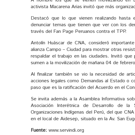
A nombre los que se vienen movilizando en Li
activista Macarena Arias invitó que más organiza
Destacó que lo que vienen realizando hasta e
denunciar temas que tienen que ver con los der
través del Fan Page Peruanos contra el TPP.
Antolín Huáscar de CNA, consideró importante e
alianza Campo – Ciudad para mostrar otras resist
respaldar el trabajo en las ciudades. Invitó q
sumen a la movilización de mañana 04 de febrero
Al finalizar también se vio la necesidad de arti
acciones legales como Demandas al Estado o coor
paso que es la ratificación del Acuerdo en el Co
Se invita además a la Asamblea Informativa sobr
Asociación Interétnica de Desarrollo de l
Organizaciones Indígenas del Perú, del que CNA 
en el local de Aidesep, situado en la Av. San Eug
Fuente:
www.servindi.org