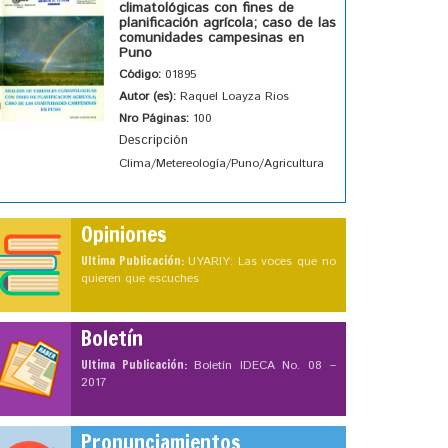
climatológicas con fines de
planificación agrícola; caso de las
comunidades campesinas en
Puno
Código:
01895
Autor (es):
Raquel Loayza Rios
Nro Páginas:
100
Descripción
Clima/Metereología/Puno/Agricultura
Opiniones
Ultima Publicación:
UYARIY: Las voces que no
quieren que escuches
Boletín
Ultima Publicación:
Boletín IDECA No. 08 –
2017
Pronunciamientos