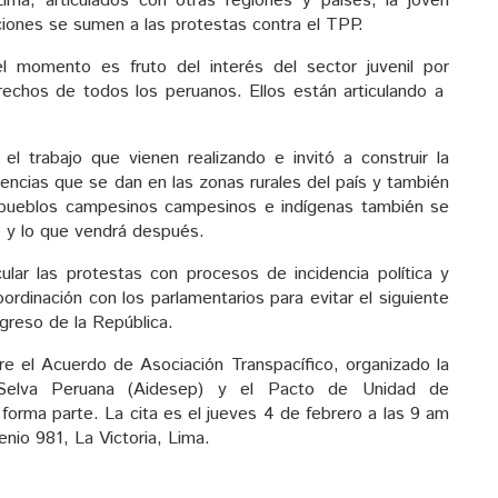
ma, articulados con otras regiones y países, la joven
ciones se sumen a las protestas contra el TPP.
l momento es fruto del interés del sector juvenil por
echos de todos los peruanos. Ellos están articulando a
l trabajo que vienen realizando e invitó a construir la
encias que se dan en las zonas rurales del país y también
ue pueblos campesinos campesinos e indígenas también se
 y lo que vendrá después.
cular las protestas con procesos de incidencia política y
dinación con los parlamentarios para evitar el siguiente
ngreso de la República.
e el Acuerdo de Asociación Transpacífico, organizado la
a Selva Peruana (Aidesep) y el Pacto de Unidad de
forma parte. La cita es el jueves 4 de febrero a las 9 am
enio 981, La Victoria, Lima.