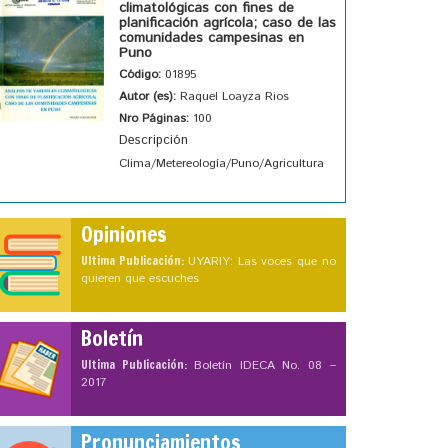
climatológicas con fines de
planificación agrícola; caso de las
comunidades campesinas en
Puno
Código:
01895
Autor (es):
Raquel Loayza Rios
Nro Páginas:
100
Descripción
Clima/Metereología/Puno/Agricultura
Opiniones
Ultima Publicación:
UYARIY: Las voces que no
quieren que escuches
Boletín
Ultima Publicación:
Boletín IDECA No. 08 –
2017
Pronunciamientos