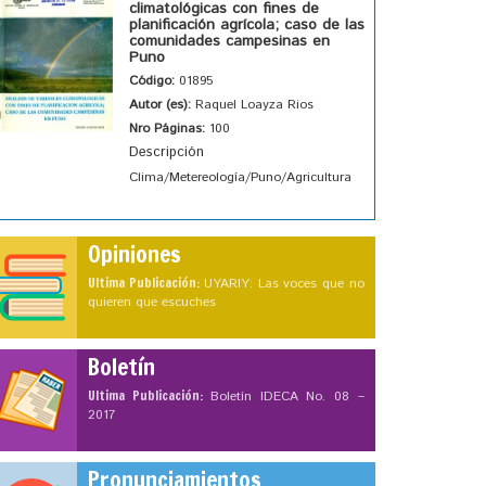
climatológicas con fines de
planificación agrícola; caso de las
comunidades campesinas en
Puno
Código:
01895
Autor (es):
Raquel Loayza Rios
Nro Páginas:
100
Descripción
Clima/Metereología/Puno/Agricultura
Opiniones
Ultima Publicación:
UYARIY: Las voces que no
quieren que escuches
Boletín
Ultima Publicación:
Boletín IDECA No. 08 –
2017
Pronunciamientos