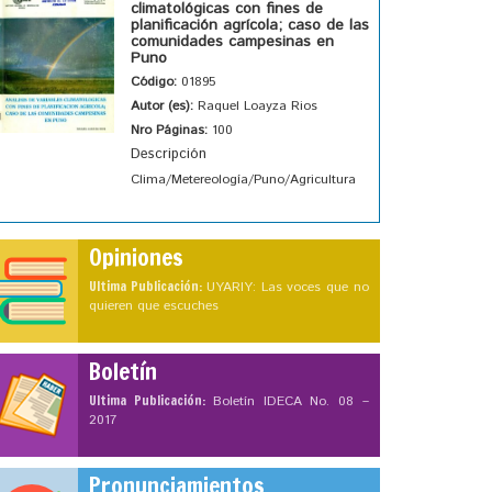
climatológicas con fines de
planificación agrícola; caso de las
comunidades campesinas en
Puno
Código:
01895
Autor (es):
Raquel Loayza Rios
Nro Páginas:
100
Descripción
Clima/Metereología/Puno/Agricultura
Opiniones
Ultima Publicación:
UYARIY: Las voces que no
quieren que escuches
Boletín
Ultima Publicación:
Boletín IDECA No. 08 –
2017
Pronunciamientos