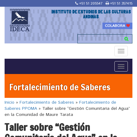
+51 51 205547
+51 51 357415
INSTITUTO DE ESTUDIOS DE LAS CULTURAS
ANDINAS
COLABORA
Toggle
navigati
Toggle
navigati
Fortalecimiento de Saberes
Inicio
»
Fortalecimiento de Saberes
»
Fortalecimiento de
Saberes PPOMA
»
Taller sobre “Gestión Comunitaria del Agua”
en la Comunidad de Maure Tarata
Taller sobre “Gestión