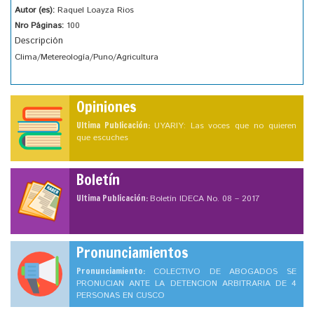
Autor (es):
Raquel Loayza Rios
Nro Páginas:
100
Descripción
Clima/Metereología/Puno/Agricultura
Opiniones
Ultima Publicación:
UYARIY: Las voces que no quieren
que escuches
Boletín
Ultima Publicación:
Boletín IDECA No. 08 – 2017
Pronunciamientos
Pronunciamiento:
COLECTIVO DE ABOGADOS SE
PRONUCIAN ANTE LA DETENCION ARBITRARIA DE 4
PERSONAS EN CUSCO