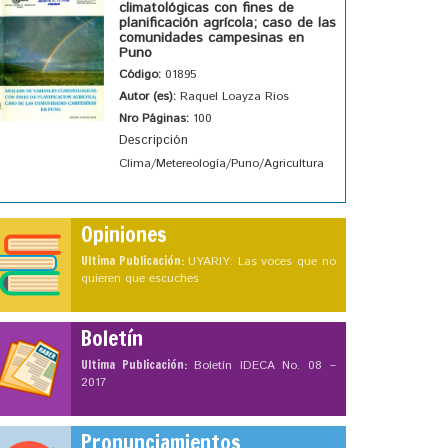
climatológicas con fines de
planificación agrícola; caso de las
comunidades campesinas en
Puno
Código:
01895
Autor (es):
Raquel Loayza Rios
Nro Páginas:
100
Descripción
Clima/Metereología/Puno/Agricultura
Opiniones
Ultima Publicación:
UYARIY: Las voces que no
quieren que escuches
Boletín
Ultima Publicación:
Boletín IDECA No. 08 –
2017
Pronunciamientos