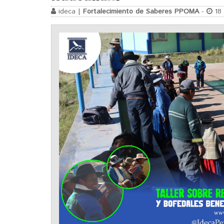
ideca |
Fortalecimiento de Saberes PPOMA
-
18 