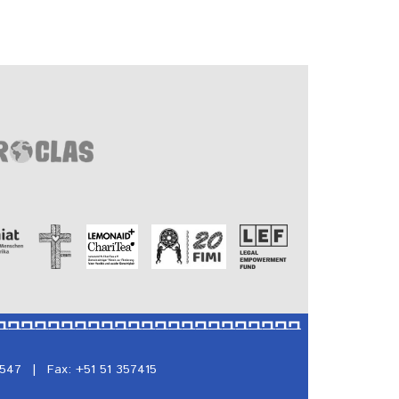
5547
|
Fax: +51 51 357415