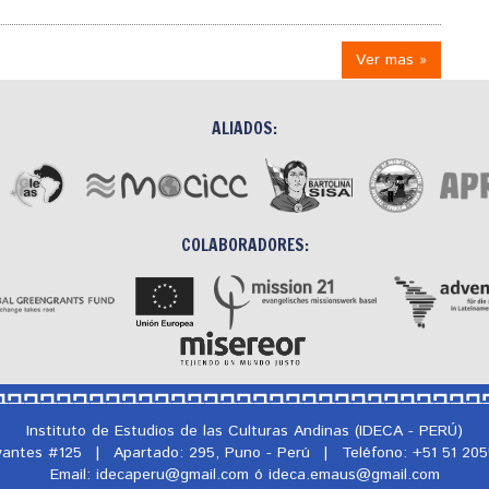
Ver mas »
ALIADOS:
COLABORADORES:
Instituto de Estudios de las Culturas Andinas (IDECA - PERÚ)
rvantes #125
|
Apartado: 295, Puno - Perú
|
Teléfono: +51 51 20
Email: idecaperu@
gmail.com ó ideca.emaus@
gmail.com