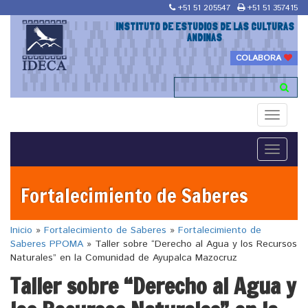
+51 51 205547
+51 51 357415
INSTITUTO DE ESTUDIOS DE LAS CULTURAS
ANDINAS
COLABORA
Toggle
navigati
Toggle
navigati
Fortalecimiento de Saberes
Inicio
»
Fortalecimiento de Saberes
»
Fortalecimiento de
Saberes PPOMA
»
Taller sobre “Derecho al Agua y los Recursos
Naturales” en la Comunidad de Ayupalca Mazocruz
Taller sobre “Derecho al Agua y