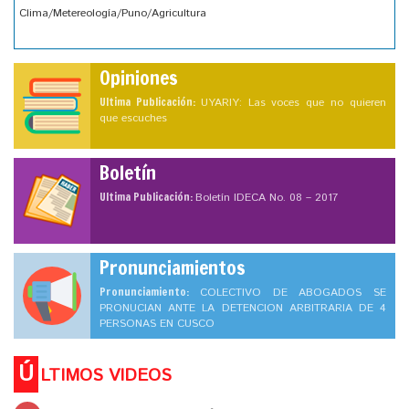
Clima/Metereología/Puno/Agricultura
Opiniones
Ultima Publicación:
UYARIY: Las voces que no quieren
que escuches
Boletín
Ultima Publicación:
Boletín IDECA No. 08 – 2017
Pronunciamientos
Pronunciamiento:
COLECTIVO DE ABOGADOS SE
PRONUCIAN ANTE LA DETENCION ARBITRARIA DE 4
PERSONAS EN CUSCO
Ú
LTIMOS VIDEOS